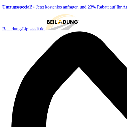
Umzugsspecial!
• Jetzt kostenlos anfragen und 23% Rabatt auf Ihr A
Beiladung-Lippstadt.de