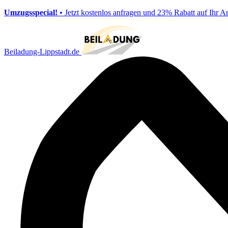
Umzugsspecial!
• Jetzt kostenlos anfragen und 23% Rabatt auf Ihr A
Beiladung-Lippstadt.de